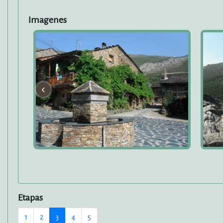
Imagenes
‹
Etapas
1
2
3
4
5