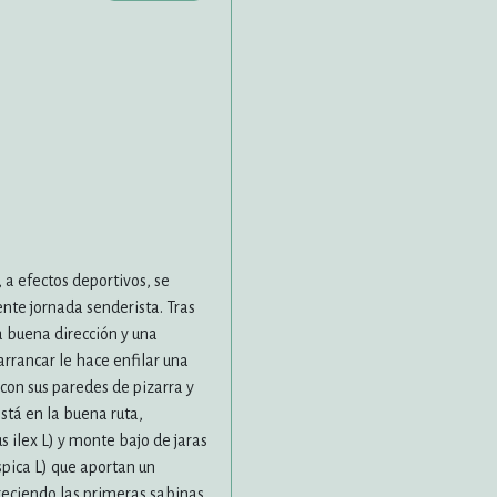
, a efectos deportivos, se
nte jornada senderista. Tras
a buena dirección y una
arrancar le hace enfilar una
 con sus paredes de pizarra y
está en la buena ruta,
 ilex L) y monte bajo de jaras
spica L) que aportan un
reciendo las primeras sabinas