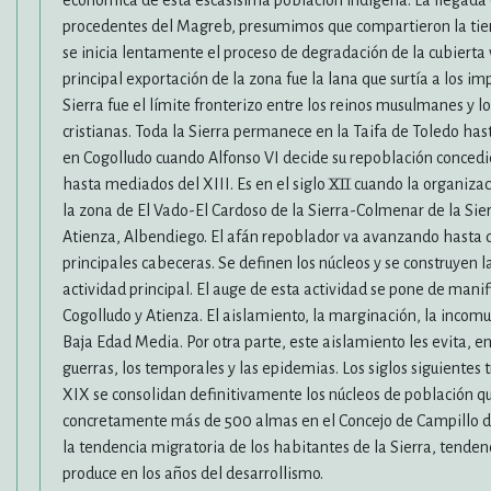
económica de esta escasísima población indígena. La llegada d
procedentes del Magreb, presumimos que compartieron la tier
se inicia lentamente el proceso de degradación de la cubierta 
principal exportación de la zona fue la lana que surtía a los i
Sierra fue el límite fronterizo entre los reinos musulmanes y l
cristianas. Toda la Sierra permanece en la Taifa de Toledo hast
en Cogolludo cuando Alfonso VI decide su repoblación concedi
hasta mediados del XIII. Es en el siglo XII cuando la organizac
la zona de El Vado-El Cardoso de la Sierra-Colmenar de la Sier
Atienza, Albendiego. El afán repoblador va avanzando hasta qu
principales cabeceras. Se definen los núcleos y se construyen
actividad principal. El auge de esta actividad se pone de manif
Cogolludo y Atienza. El aislamiento, la marginación, la incom
Baja Edad Media. Por otra parte, este aislamiento les evita, e
guerras, los temporales y las epidemias. Los siglos siguientes 
XIX se consolidan definitivamente los núcleos de población q
concretamente más de 500 almas en el Concejo de Campillo de 
la tendencia migratoria de los habitantes de la Sierra, tende
produce en los años del desarrollismo.