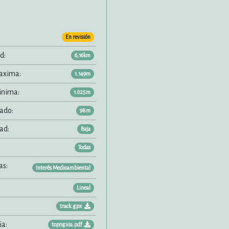
En revisión
d:
6,16km
axima:
1.149m
inima:
1.025m
ado:
98m
ad:
Baja
Todas
as:
Interés Medioambiental
Lineal
track.gpx
a:
topoguia.pdf