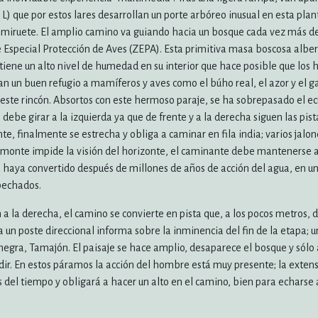
 L) que por estos lares desarrollan un porte arbóreo inusual en esta pla
lmiruete. El amplio camino va guiando hacia un bosque cada vez más de
e Especial Protección de Aves (ZEPA). Esta primitiva masa boscosa albe
tiene un alto nivel de humedad en su interior que hace posible que los 
an un buen refugio a mamíferos y aves como el búho real, el azor y el ga
 este rincón. Absortos con este hermoso paraje, se ha sobrepasado el ec
e debe girar a la izquierda ya que de frente y a la derecha siguen las pist
, finalmente se estrecha y obliga a caminar en fila india; varios jalo
 monte impide la visión del horizonte, el caminante debe mantenerse al
se haya convertido después de millones de años de acción del agua, en un
spechados.
 a la derecha, el camino se convierte en pista que, a los pocos metros,
 un poste direccional informa sobre la inminencia del fin de la etapa; u
 negra, Tamajón. El paisaje se hace amplio, desaparece el bosque y sólo
vadir. En estos páramos la acción del hombre está muy presente; la exten
s del tiempo y obligará a hacer un alto en el camino, bien para echarse 