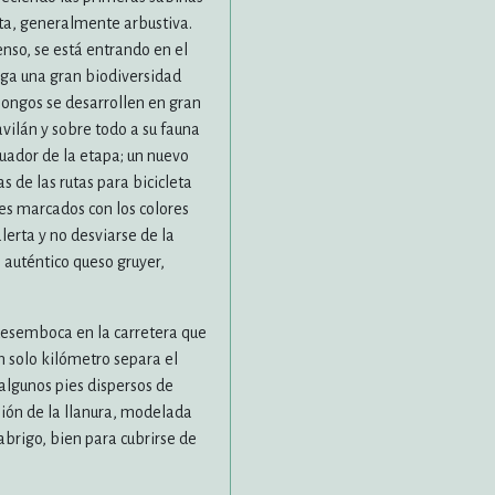
nta, generalmente arbustiva.
nso, se está entrando en el
rga una gran biodiversidad
hongos se desarrollen en gran
vilán y sobre todo a su fauna
uador de la etapa; un nuevo
as de las rutas para bicicleta
nes marcados con los colores
erta y no desviarse de la
 auténtico queso gruyer,
 desemboca en la carretera que
n solo kilómetro separa el
 algunos pies dispersos de
sión de la llanura, modelada
abrigo, bien para cubrirse de