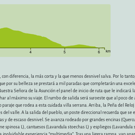
km
4
5
6
 con diferencia, la más corta y la que menos desnivel salva. Por lo tanto
e por su belleza se prestará a mil paradas que completarán una excele
uestra Señora de la Asunción el panel de inicio de ruta que le indicará l
ar al máximo su viaje. El rumbo de salida será suroeste que al poco de 
 paraje que rodea a esta cuidada villa serrana. Arriba, la Peña del Reloj
es del valle. A la salida del pueblo, un poste direccional recuerda que se 
zas y de escaso desnivel. Se avanza rodeado por grandes encinas (Quercus
ome spinosa L), cantuesos (Lavandula stoechas L) y espliegos (Lavandula 
 inolvidable experiencia “multimedia”. Tras una ligera rampa, van apa