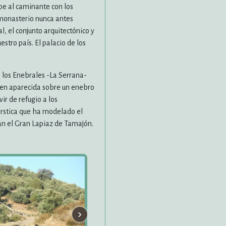
ibe al caminante con los
 monasterio nunca antes
l, el conjunto arquitectónico y
stro país. El palacio de los
 los Enebrales -La Serrana-
rgen aparecida sobre un enebro
ir de refugio a los
árstica que ha modelado el
man el Gran Lapiaz de Tamajón.
›