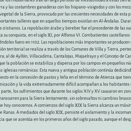
e los musulmanes trae un largo periodo de inestabilidad a estas tierra
ra y las costumbres ganaderas con los hispano-visigodos y con los m
vegetal de la Sierra, provocado por las crecientes necesidades de esta 
mportantes talleres que en aquellos tiempos existían en Al-Ándalus. Duran
os cristianos. La repoblación árabe y bereber fue el precedente de las s
a su conquista, en el siglo XI, por Alfonso VI. Combatientes castellanos
éndoles fuero en 1102. Las repoblaciones más importantes se producen d
ión territorial se realiza a través de los Comunes de Villa y Tierra, per
ra; al de Ayllón, Villacadima, Cantalojas, Majaelrayo y el Concejo de Ca
e la población se estabiliza y dispersa por los campos en pequeños núc
 las iglesias románicas. Esta nueva y antigua población continúa dedicá
iesto en la concesión de pastos y leña en el término de Atienza que tiene
unicación y la vida extremadamente difícil acompañan a los habitantes d
n parte, los sufrimientos que durante los siglos XIV y XV causaron en zo
transcurren para la Sierra lentamente, sin sobresaltos ni cambios bruscos
ue hoy conocemos. A comienzos del siglo XIX la Sierra alcanza un máxi
Ranas. A mediados del siglo XIX, persiste el aislamiento y la incomun
ncia que se acentúa en los primeros años del siglo pasado, aunque el d