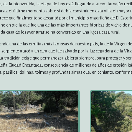
o, da la bienvenida; la etapa de hoy está llegando a su fin. Tamajón rec
hasta el último momento sobre si debía construir en esta villa el mayor
rece que finalmente se decantó por el municipio madrileño de El Escoria
 en pie la que fue una de las más importantes fábricas de vidrio de nue
 casa de los Montufar se ha convertido en una lujosa casa rural.
nde una de las ermitas más famosas de nuestro país, la de la Virgen de
a serpiente atacó a un cura que fue salvado por la luz cegadora de la Vi
 La tradición exige que permanezca abierta siempre, para proteger y serv
queña Ciudad Encantada, consecuencia de millones de años de erosión k
s, pasillos, dolinas, tolmos y profundas simas que, en conjunto, confor