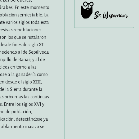
s. Los bereberes,
ozárabes. En este momento
población semiestable. La
te varios siglos toda esta
ucesivas repoblaciones
 son los que seinstalaron
esde fines de siglo XI
teneciendo al de Sepúlveda
mpillo de Ranas; y al de
leos en torno a las
ndose a la ganadería como
n desde el siglo XIII,
e la Sierra durante la
nas próximas las continuas
. Entre los siglos XVI y
mo de población,
icación, detectándose ya
espoblamiento masivo se