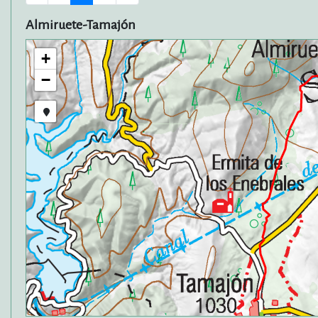
Almiruete-Tamajón
+
−