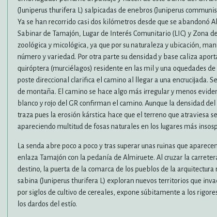
(Juniperus thurifera L) salpicadas de enebros (Juniperus communis
Ya se han recorrido casi dos kilómetros desde que se abandonó A
Sabinar de Tamajón, Lugar de Interés Comunitario (LIC) y Zona d
zoológica y micológica, ya que por su naturaleza y ubicación, man
número y variedad. Por otra parte su densidad y base caliza aport
quiróptera (murciélagos) residente en las mil y una oquedades de
poste direccional clarifica el camino al llegar a una encrucijada. S
de montaña. El camino se hace algo más irregular y menos evidente
blanco y rojo del GR confirman el camino. Aunque la densidad del
traza pues la erosión kárstica hace que el terreno que atraviesa 
apareciendo multitud de fosas naturales en los lugares más inso
La senda abre poco a poco y tras superar unas ruinas que aparecen
enlaza Tamajón con la pedanía de Almiruete. Al cruzar la carretera
destino, la puerta de la comarca de los pueblos de la arquitectura
sabina (Juniperus thurifera L) exploran nuevos territorios que in
por siglos de cultivo de cereales, expone súbitamente a los rigore
los dardos del estío.