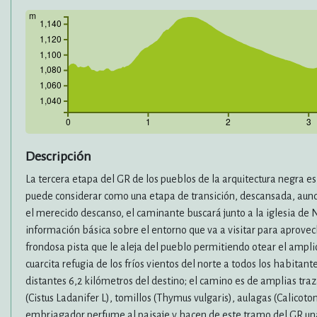
m
1,140
1,120
1,100
1,080
1,060
1,040
0
1
2
3
Descripción
La tercera etapa del GR de los pueblos de la arquitectura negra es,
puede considerar como una etapa de transición, descansada, aunqu
el merecido descanso, el caminante buscará junto a la iglesia de N
información básica sobre el entorno que va a visitar para aprovech
frondosa pista que le aleja del pueblo permitiendo otear el amplio
cuarcita refugia de los fríos vientos del norte a todos los habitant
distantes 6,2 kilómetros del destino; el camino es de amplias tra
(Cistus Ladanifer L), tomillos (Thymus vulgaris), aulagas (Calicot
embriagador perfume al paisaje y hacen de este tramo del GR una