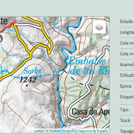
Estado:
Longitu
Cota m
Cota m
Acumul
Dificult
Epoca:
Etiquet
Tipo:
Track:
Leaflet
| ©
Instituto Geográfico Nacional de España
Topogui