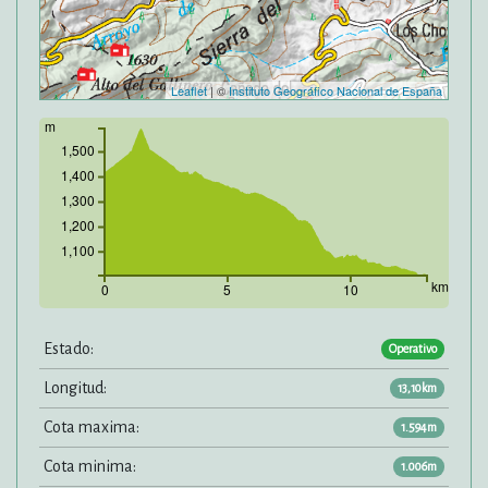
Leaflet
| ©
Instituto Geográfico Nacional de España
m
1,500
1,400
1,300
1,200
1,100
km
0
5
10
Estado:
Operativo
Longitud:
13,10km
Cota maxima:
1.594m
Cota minima:
1.006m