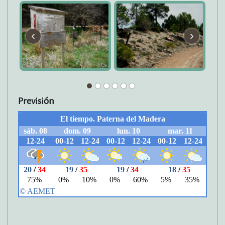
‹
›
Previsión