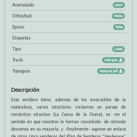
Acumulado:
264m
Dificultad:
Media
Epoca:
Todas
Etiquetas:
Tipo:
Lineal
Track:
track.gpx
Topoguia:
topoguia.pdf
Descripción
Este sendero tiene, además de los invariables de la
naturaleza, varios atractivos: visitamos un paraje de
romántico atractivo (La Cueva de la Osera), es -en el
sentido en que nosotros lo hemos concebido- de cómodo
descenso en su mayoría, y -finalmente- supone un enlace
de otros cinco senderos del Plan de Senderos “
Verdenace”
,