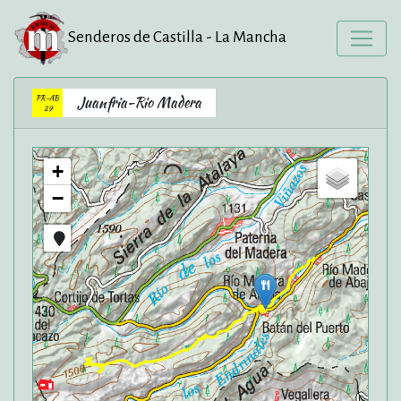
Senderos de Castilla - La Mancha
PR-AB
Juanfria-Rio Madera
29
+
−