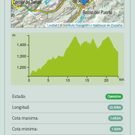
Leaflet
| ©
Instituto Geográfico Nacional de España
m
1,400
1,300
1,200
km
0
5
10
15
20
Estado:
Operativo
Longitud:
23,10km
Cota maxima:
1.485m
Cota minima:
1.122m