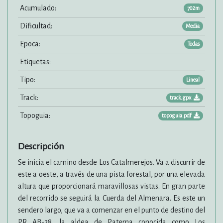
Acumulado:
702m
Dificultad:
Media
Epoca:
Todas
Etiquetas:
Tipo:
Lineal
Track:
track.gpx
Topoguia:
topoguia.pdf
Descripción
Se inicia el camino desde Los Catalmerejos. Va a discurrir de
este a oeste, a través de una pista forestal, por una elevada
altura que proporcionará maravillosas vistas. En gran parte
del recorrido se seguirá la Cuerda del Almenara. Es este un
sendero largo, que va a comenzar en el punto de destino del
PR AB-28, la aldea de Paterna conocida como Los