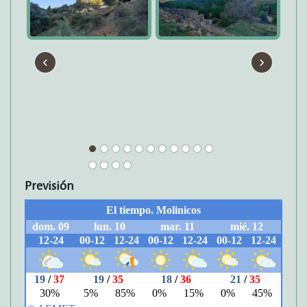
‹
›
Previsión