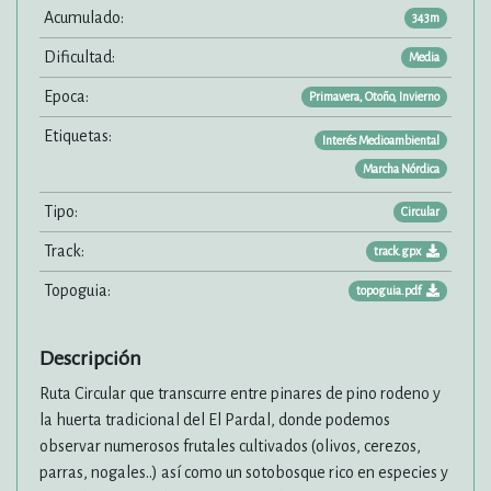
Acumulado:
343m
Dificultad:
Media
Epoca:
Primavera, Otoño, Invierno
Etiquetas:
Interés Medioambiental
Marcha Nórdica
Tipo:
Circular
Track:
track.gpx
Topoguia:
topoguia.pdf
Descripción
Ruta Circular que transcurre entre pinares de pino rodeno y
la huerta tradicional del El Pardal, donde podemos
observar numerosos frutales cultivados (olivos, cerezos,
parras, nogales..) así como un sotobosque rico en especies y