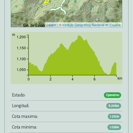
Leaflet
| ©
Instituto Geográfico Nacional de España
m
1,200
1,150
1,100
1,050
km
0
2
4
6
Estado:
Operativo
Longitud:
8,00km
Cota maxima:
1.210m
Cota minima:
1.026m