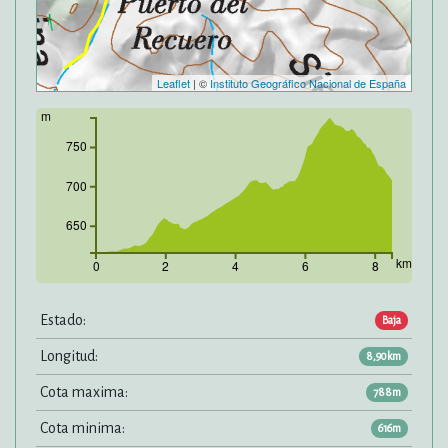
Leaflet
| ©
Instituto Geográfico Nacional de España
m
750
700
650
km
0
2
4
6
8
Estado:
Baja
Longitud:
8,90km
Cota maxima:
788m
Cota minima:
616m