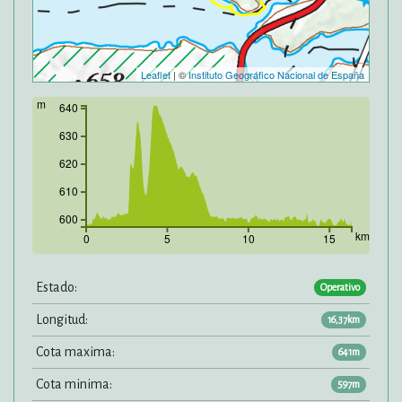
Leaflet
| ©
Instituto Geográfico Nacional de España
m
640
630
620
610
600
km
0
5
10
15
Estado:
Operativo
Longitud:
16,37km
Cota maxima:
641m
Cota minima:
597m