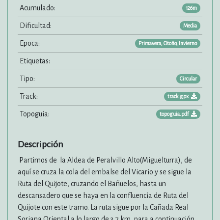
Acumulado:
126m
Dificultad:
Media
Epoca:
Primavera, Otoño, Invierno
Etiquetas:
Tipo:
Circular
Track:
track.gpx
Topoguia:
topoguia.pdf
Descripción
Partimos de la Aldea de Peralvillo Alto(Miguelturra), de
aquí se cruza la cola del embalse del Vicario y se sigue la
Ruta del Quijote, cruzando el Bañuelos, hasta un
descansadero que se haya en la confluencia de Ruta del
Quijote con este tramo. La ruta sigue por la Cañada Real
Soriana Oriental a lo largo de 3,7 km, para a continuación