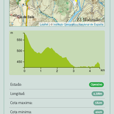
Leaflet
| ©
Instituto Geográfico Nacional de España
m
550
500
450
km
0
1
2
3
4
Estado:
Operativo
Longitud:
4,59km
Cota maxima:
582m
Cota minima:
424m