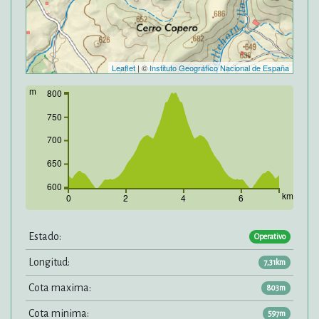
Leaflet
| ©
Instituto Geográfico Nacional de España
m
800
750
700
650
600
km
0
2
4
6
Estado:
Operativo
Longitud:
7,31km
Cota maxima:
803m
Cota minima:
597m