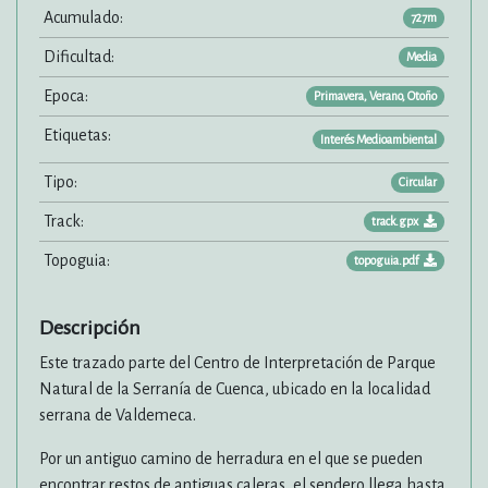
Acumulado:
727m
Dificultad:
Media
Epoca:
Primavera, Verano, Otoño
Etiquetas:
Interés Medioambiental
Tipo:
Circular
Track:
track.gpx
Topoguia:
topoguia.pdf
Descripción
Este trazado parte del Centro de Interpretación de Parque
Natural de la Serranía de Cuenca, ubicado en la localidad
serrana de Valdemeca.
Por un antiguo camino de herradura en el que se pueden
encontrar restos de antiguas caleras, el sendero llega hasta