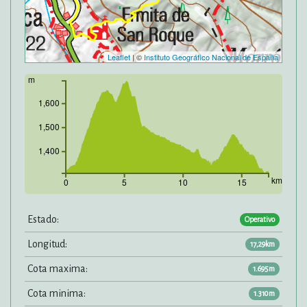
Leaflet
| ©
Instituto Geográfico Nacional de España
m
1,600
1,500
1,400
km
0
5
10
15
Estado:
Operativo
Longitud:
17,29km
Cota maxima:
1.695m
Cota minima:
1.310m