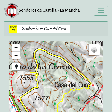
Senderos de Castilla - La Mancha
PR-CU
Sendero de la Casa del Cura
105
+
−