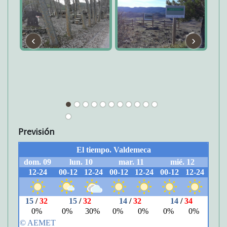
‹
›
Previsión