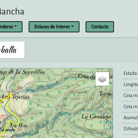
 Mancha
enderos
Enlaces de Interes
Contacto
balla
Estado:
Longitu
Cota m
Cota m
Acumul
Dificult