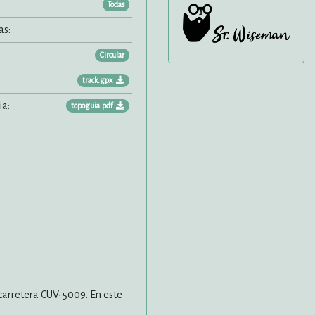
Todas
as:
Circular
track.gpx
a:
topoguia.pdf
a carretera CUV-5009. En este