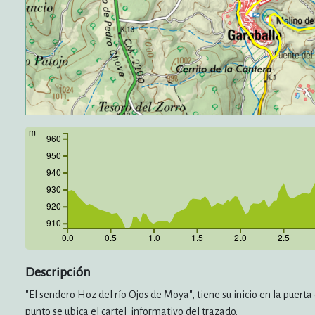
m
960
950
940
930
920
910
0.0
0.5
1.0
1.5
2.0
2.5
Descripción
"El sendero Hoz del río Ojos de Moya", tiene su inicio en la puert
punto se ubica el cartel informativo del trazado.