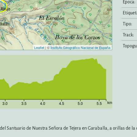
Epoca:
Etiquet
Tipo:
Track:
Topogui
Leaflet
| ©
Instituto Geográfico Nacional de España
km
3.0
3.5
4.0
4.5
5.0
5.5
a del Santuario de Nuestra Señora de Tejera en Garaballa, a orillas de l