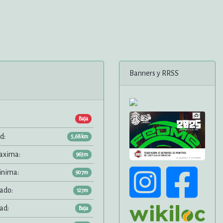
Banners y RRSS
Baja
d:
5,68km
axima:
963m
inima:
907m
ado:
127m
ad:
Baja