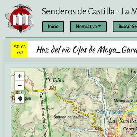
Senderos de Castilla - La
Inicio
Normativa
Buscar S
PR-CU
Hoz del río Ojos de Moya_Gara
110
+
−