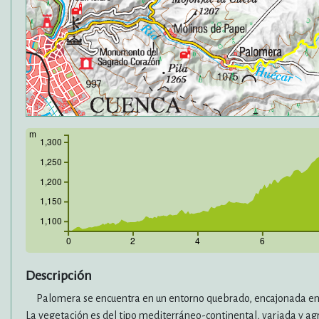
m
1,300
1,250
1,200
1,150
1,100
0
2
4
6
Descripción
Palomera se encuentra en un entorno quebrado, encajonada entre l
La vegetación es del tipo mediterráneo-continental, variada y agr