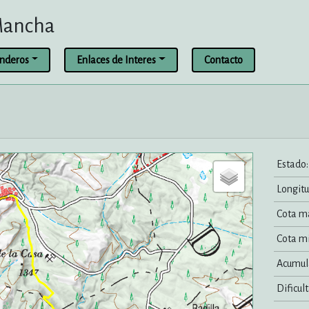
 Mancha
enderos
Enlaces de Interes
Contacto
Estado:
Longitu
Cota m
Cota m
Acumul
Dificult