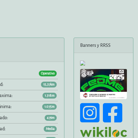
Banners y RRSS
Operativo
d:
15,37km
axima:
1.318m
inima:
1.075m
ado:
479m
ad:
Media