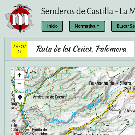
Senderos de Castilla - La
Inicio
Normativa
Buscar S
PR-CU
Ruta de los Ceños. Palomera
35
+
−