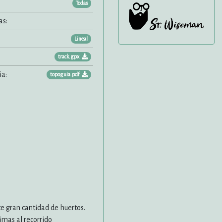
Todas
as:
Lineal
track.gpx
a:
topoguia.pdf
e gran cantidad de huertos.
imas al recorrido