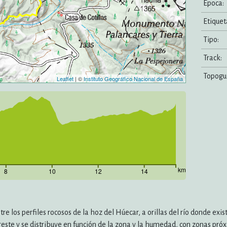
Epoca:
Etiquet
Tipo:
Track:
Topogui
Leaflet
| ©
Instituto Geográfico Nacional de España
km
8
10
12
14
os perfiles rocosos de la hoz del Húecar, a orillas del río donde exist
este y se distribuye en función de la zona y la humedad, con zonas próx