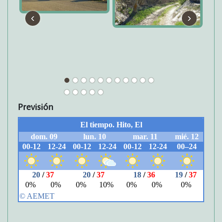
‹
›
Previsión