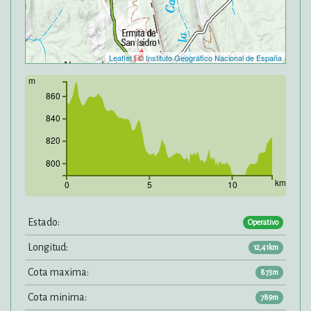
Leaflet
| ©
Instituto Geográfico Nacional de España
m
860
840
820
800
km
0
5
10
Estado:
Operativo
Longitud:
12,41km
Cota maxima:
873m
Cota minima:
789m