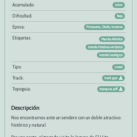
Acumulado:
158m
Dificultad:
Baja
Epoca:
Primavera, Otoño, Invierno
Etiquetas:
Marcha Nórdica
Interés Histórico-Artístico
Interés Geológico
Tipo:
Lineal
Track:
track.gpx
Topoguia:
topoguia.pdf
Descripción
Nos encontramos ante un sendero con un doble atractivo:
histórico y natural.