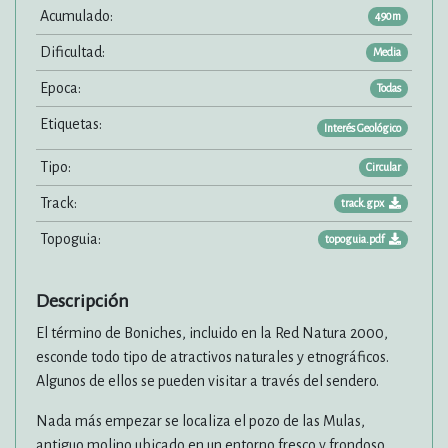
Acumulado:
490m
Dificultad:
Media
Epoca:
Todas
Etiquetas:
Interés Geológico
Tipo:
Circular
Track:
track.gpx
Topoguia:
topoguia.pdf
Descripción
El término de Boniches, incluido en la Red Natura 2000,
esconde todo tipo de atractivos naturales y etnográficos.
Algunos de ellos se pueden visitar a través del sendero.
Nada más empezar se localiza el pozo de las Mulas,
antiguo molino ubicado en un entorno fresco y frondoso.