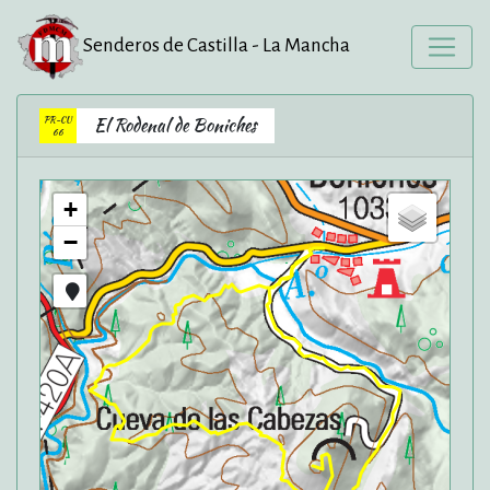
Senderos de Castilla - La Mancha
PR-CU
El Rodenal de Boniches
66
+
−