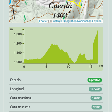
Leaflet
| ©
Instituto Geográfico Nacional de España
m
1,300
1,200
1,100
1,000
km
0
5
10
15
Estado:
Operativo
Longitud:
15,54km
Cota maxima:
1.203m
Cota minima:
988m