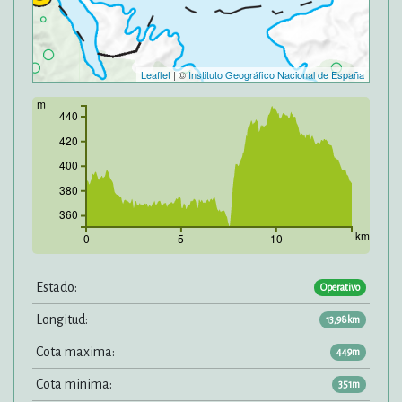
Leaflet
| ©
Instituto Geográfico Nacional de España
m
440
420
400
380
360
km
0
5
10
Estado:
Operativo
Longitud:
13,98km
Cota maxima:
449m
Cota minima:
351m