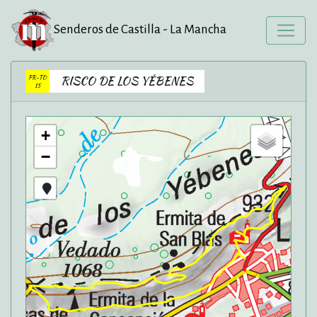
Senderos de Castilla - La Mancha
PR-TO
RISCO DE LOS YÉBENES
15
+
−