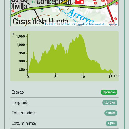
Leaflet
| ©
Instituto Geográfico Nacional de España
m
1,050
1,000
950
900
850
km
0
5
10
15
Estado:
Operativo
Longitud:
15,40km
Cota maxima:
1.066m
Cota minima:
830m