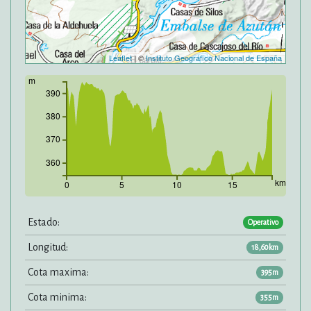
Leaflet
| ©
Instituto Geográfico Nacional de España
m
390
380
370
360
km
0
5
10
15
Estado:
Operativo
Longitud:
18,60km
Cota maxima:
395m
Cota minima:
355m