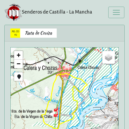
Senderos de Castilla - La Mancha
PR-TO
Ruta de Covisa
43
+
−