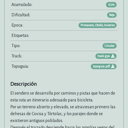
Acumulado:
137m
Dificultad:
Baja
Epoca:
Primavera, Otoño, Invierno
Etiquetas:
Tipo:
Circular
Track:
track.gpx
Topoguia:
topoguia.pdf
Descripción
El sendero se desarrolla por caminos y pistas que hacen de
esta ruta un itinerario adecuado para bicicleta.
Por un terreno abierto y elevado, se atraviesan primero las
dehesas de Covisa y Tórtolas, y los parajes donde se
existieron antiguos poblados.
Después el trazado desciende hacia las amplias vegas del