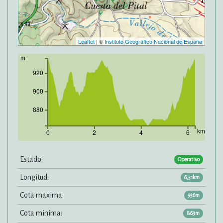
Leaflet
| ©
Instituto Geográfico Nacional de España
m
920
900
880
km
0
2
4
6
Estado:
Operativo
Longitud:
6,31km
Cota maxima:
936m
Cota minima:
863m