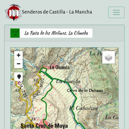
Senderos de Castilla - La Mancha
SL-CU
La Ruta de los Molinos. La Olmeda
16
+
−