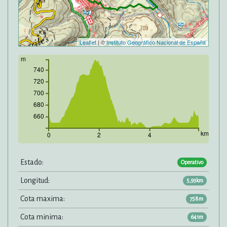
Leaflet
| ©
Instituto Geográfico Nacional de España
m
740
720
700
680
660
km
0
2
4
Estado:
Operativo
Longitud:
5,93km
Cota maxima:
758m
Cota minima:
641m