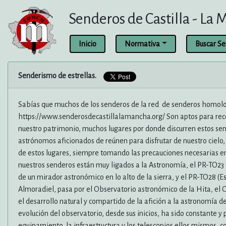
Senderos de Castilla - La
Inicio
Normativa
Buscar S
Senderismo de estrellas.
Sabías que muchos de los senderos de la red de senderos homol
https://www.senderosdecastillalamancha.org/ Son aptos para recor
nuestro patrimonio, muchos lugares por donde discurren estos sen
astrónomos aficionados de reúnen para disfrutar de nuestro cielo
de estos lugares, siempre tomando las precauciones necesarias en 
nuestros senderos están muy ligados a la Astronomía, el PR-TO23
de un mirador astronómico en lo alto de la sierra, y el PR-TO28 (E
Almoradiel, pasa por el Observatorio astronómico de la Hita, el
el desarrollo natural y compartido de la afición a la astronomía de
evolución del observatorio, desde sus inicios, ha sido constante 
equipamiento, la infraestructura y los telescopios ellos mismos, c