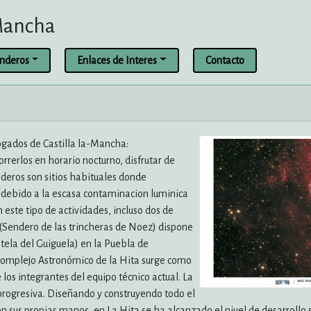
 Mancha
enderos
Enlaces de Interes
Contacto
ogados de Castilla la-Mancha:
rerlos en horario nocturno, disfrutar de
deros son sitios habituales donde
, debido a la escasa contaminacion luminica
este tipo de actividades, incluso dos de
 (Sendero de las trincheras de Noez) dispone
stela del Guiguela) en la Puebla de
 Complejo Astronómico de la Hita surge como
 los integrantes del equipo técnico actual. La
y progresiva. Diseñando y construyendo todo el
on sus propias manos, en La Hita se ha alcanzado el nivel de desarrollo 